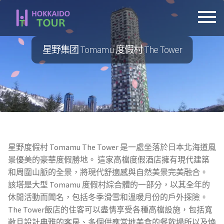
跳
跳
至
至
導
主
星野集团 Tomamu 度假村 The Tower
覽
要
列
內
容
星野度假村 Tomamu The Tower 是一處坐落於日本北海道風
景優美的豪華度假勝地。 這家高檔度假酒店擁有現代建築
和周圍山脈的全景，將現代舒適感與自然美景完美融合。
該塔是大型 Tomamu 度假村綜合體的一部分，以其全年的
休閒活動而聞名，包括冬季滑雪和溫暖月份的戶外探險。
The Tower飯店的住客可以盡情享受各種高檔設施，包括寬
敞且設計典雅的客房、多個供應當地美食的餐飲場所以及煥