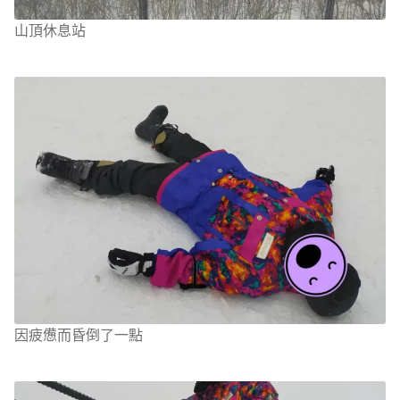
山頂休息站
因疲憊而昏倒了一點