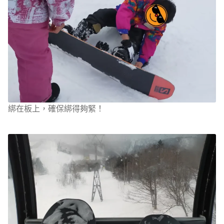
綁在板上，確保綁得夠緊！