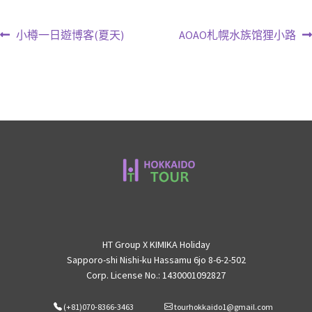
Post
上
下
小樽一日遊博客(夏天)
AOAO札幌水族馆狸小路
一
一
navigation
篇
篇
文
文
章:
章:
HT Group X KIMIKA Holiday
Sapporo-shi Nishi-ku Hassamu 6jo 8-6-2-502
Corp. License No.: 1430001092827
(+81)070-8366-3463
tourhokkaido1@gmail.com