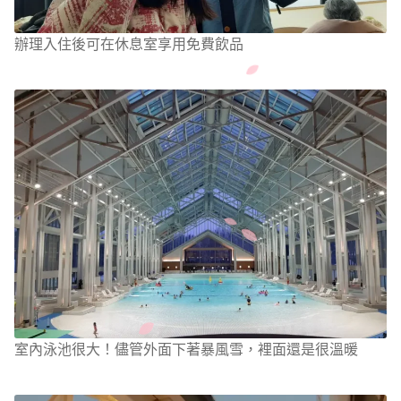
辦理入住後可在休息室享用免費飲品
室內泳池很大！儘管外面下著暴風雪，裡面還是很溫暖