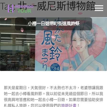
Tag:
北一威尼斯博物館
跳
跳
至
至
導
主
小樽一日遊堺町街道風鈴祭
覽
要
列
內
容
那天是星期日，天氣很好，不太熱也不太冷，老婆想讓我跟
她一起去小樽看風鈴節。我以前從未見過這個節日，所以我
很高興地答應和她一起去小樽一日遊。如果您需要協助安排
札幌私人旅遊，您可以使用我們的
旅遊計畫
！