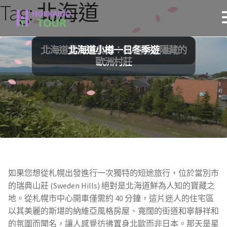
Tag:
北海道
跳
跳
至
至
導
主
北海道當別瑞典山：札幌附近隱藏的
北海道小樽一日冬季遊
覽
要
歐洲村莊
列
內
容
如果您想從札幌出發進行一次獨特的短途旅行，位於當別市
的瑞典山莊 (Sweden Hills) 絕對是北海道鮮為人知的寶藏之
地。從札幌市中心開車僅需約 40 分鐘，這片迷人的住宅區
以其美麗的斯堪的納維亞風格房屋、寬闊的街道和寧靜祥和
的氛圍而聞名，讓人感覺彷彿置身北歐而非日本。那天是星