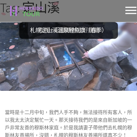
Tag:
定山溪
跳
跳
至
至
導
主
札幌定山溪溫泉鯉魚旗（春季）
札幌一日穆斯林友好旅遊
覽
要
列
內
容
當時是十二月中旬，我們人手不夠，無法接待所有客人，所
以我太太決定幫忙一天。那天接待我們的是來自新加坡的一
戶非常友善的穆斯林家庭。於是我請妻子帶他們去札幌的穆
斯林友善場所，沒錯，札幌的穆斯林友善場所還真不少！