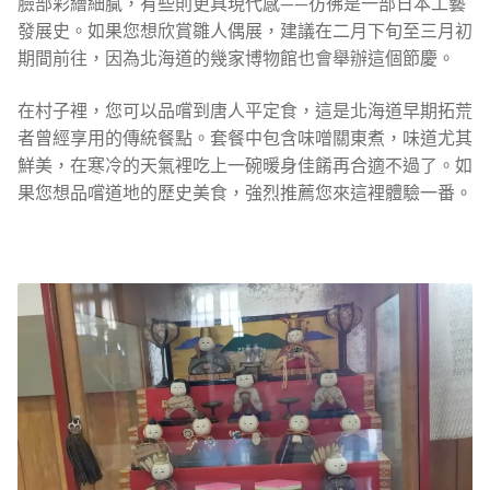
臉部彩繪細膩，有些則更具現代感——彷彿是一部日本工藝
發展史。如果您想欣賞雛人偶展，建議在二月下旬至三月初
期間前往，因為北海道的幾家博物館也會舉辦這個節慶。
在村子裡，您可以品嚐到唐人平定食，這是北海道早期拓荒
者曾經享用的傳統餐點。套餐中包含味噌關東煮，味道尤其
鮮美，在寒冷的天氣裡吃上一碗暖身佳餚再合適不過了。如
果您想品嚐道地的歷史美食，強烈推薦您來這裡體驗一番。