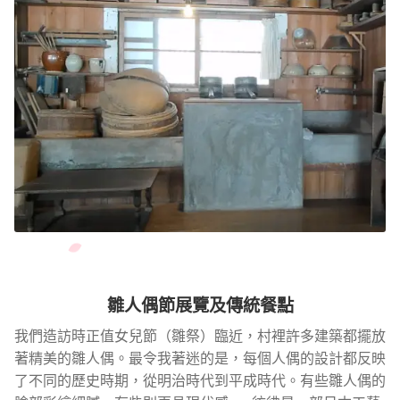
雛人偶節展覽及傳統餐點
我們造訪時正值女兒節（雛祭）臨近，村裡許多建築都擺放
著精美的雛人偶。最令我著迷的是，每個人偶的設計都反映
了不同的歷史時期，從明治時代到平成時代。有些雛人偶的