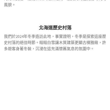
風貌。
北海道歷史村落
我們於2024年冬季造訪此地，事實證明，冬季是探索這座歷
史村落的絕佳時節。皚皚白雪讓木質建築更顯古樸雅緻，許
多遊客身著冬裝，沉浸在這充滿懷舊氣息的氛圍中。