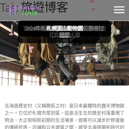
Tag:
旅遊博客
跳
跳
至
至
導
主
百合原公園、札幌隱藏的寶石、百合
2024年札幌紫丁香節 大通公園春拉
北海道歷史村落指南
稚內日本的最北端
札幌圓山動物園
覽
要
花和迷你火車
麵節
列
內
容
北海道歷史村（又稱開拓之村）是日本最獨特的露天博物館
之一。它位於札幌市厚別區，這座活生生的歷史村落重現了
明治、大正和昭和初期的生活場景，遊客可以漫步於修復後
的傳統民居、店鋪和公共建築之間，感受北海道開拓時代的