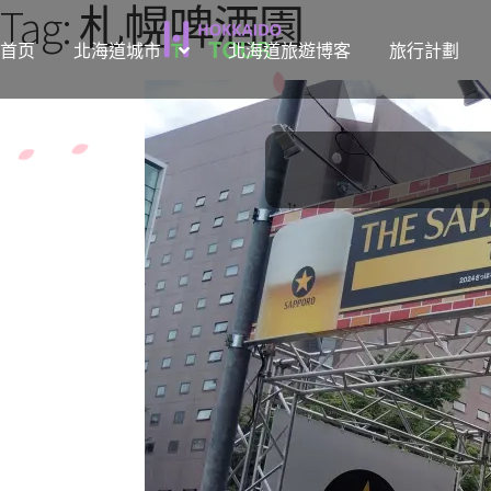
Tag:
札幌啤酒園
跳
跳
首页
北海道城市
北海道旅遊博客
旅行計劃
至
至
導
主
覽
要
列
內
容