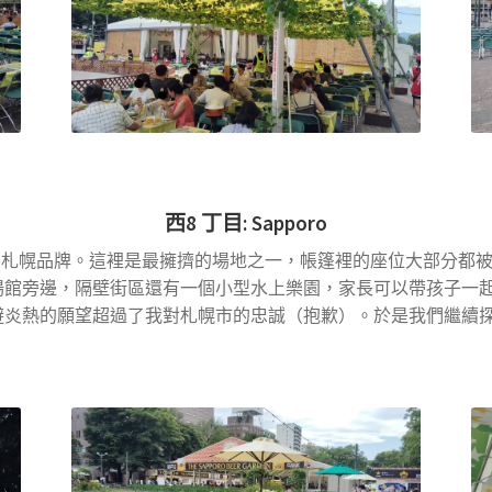
西
8
丁目
:
Sapporo
札幌品牌。這裡是最擁擠的場地之一，帳篷裡的座位大部分都被
場館旁邊，隔壁街區還有一個小型水上樂園，家長可以帶孩子一
避炎熱的願望超過了我對札幌市的忠誠（抱歉）。於是我們繼續