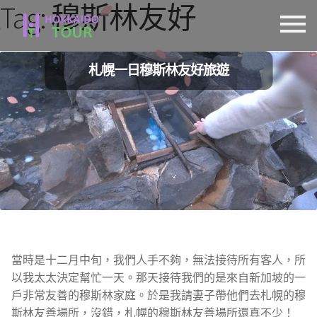
Tag:
穆斯林友好
跳
跳
至
至
導
主
札幌一日穆斯林友好旅遊
覽
要
列
內
容
當時是十二月中旬，我們人手不夠，無法接待所有客人，所
以我太太決定幫忙一天。那天接待我們的是來自新加坡的一
戶非常友善的穆斯林家庭。於是我請妻子帶他們去札幌的穆
斯林友善場所，沒錯，札幌的穆斯林友善場所還真不少！