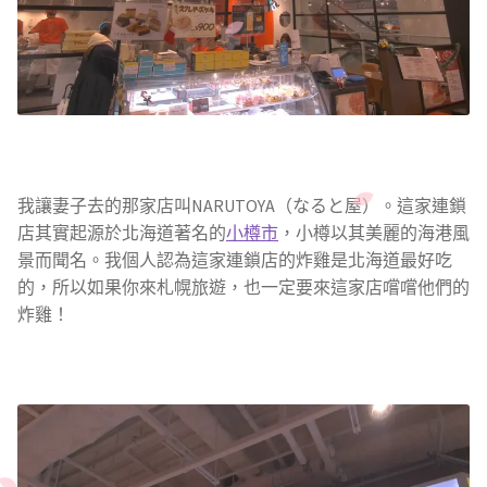
我讓妻子去的那家店叫NARUTOYA（なると屋）。這家連鎖
店其實起源於北海道著名的
小樽市
，小樽以其美麗的海港風
景而聞名。我個人認為這家連鎖店的炸雞是北海道最好吃
的，所以如果你來札幌旅遊，也一定要來這家店嚐嚐他們的
炸雞！