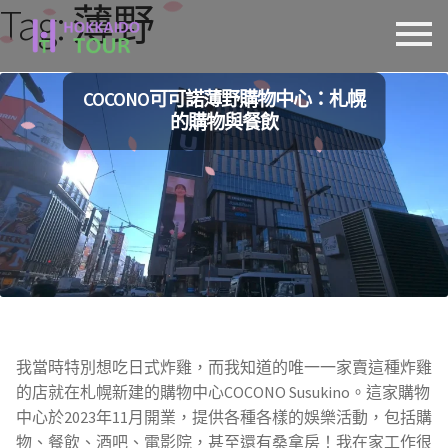
Tag:
薄野
跳
跳
至
至
導
主
COCONO可可諾薄野購物中心：札幌
覽
要
的購物與餐飲
列
內
容
我當時特別想吃日式炸雞，而我知道的唯一一家賣這種炸雞
的店就在札幌新建的購物中心COCONO Susukino。這家購物
中心於2023年11月開業，提供各種各樣的娛樂活動，包括購
物、餐飲、酒吧、電影院，甚至還有桑拿房！我在家工作很