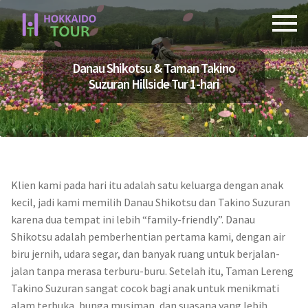
Skip
Skip
to
to
navigation
content
Danau Shikotsu & Taman Takino
Suzuran Hillside Tur 1-hari
Klien kami pada hari itu adalah satu keluarga dengan anak
kecil, jadi kami memilih Danau Shikotsu dan Takino Suzuran
karena dua tempat ini lebih “family-friendly”. Danau
Shikotsu adalah pemberhentian pertama kami, dengan air
biru jernih, udara segar, dan banyak ruang untuk berjalan-
jalan tanpa merasa terburu-buru. Setelah itu, Taman Lereng
Takino Suzuran sangat cocok bagi anak untuk menikmati
alam terbuka, bunga musiman, dan suasana yang lebih