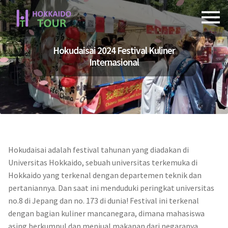
Skip
Skip
to
to
navigation
content
Hokudaisai 2024 Festival Kuliner
Internasional
Hokudaisai adalah festival tahunan yang diadakan di
Universitas Hokkaido, sebuah universitas terkemuka di
Hokkaido yang terkenal dengan departemen teknik dan
pertaniannya. Dan saat ini menduduki peringkat universitas
no.8 di Jepang dan no. 173 di dunia! Festival ini terkenal
dengan bagian kuliner mancanegara, dimana mahasiswa
asing berkumpul dan menjual makanan dari negaranya