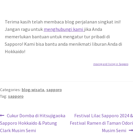
Terima kasih telah membaca blog perjalanan singkat ini!
Jangan ragu untuk
menghubungi kami
jika Anda
memerlukan bantuan untuk mengatur tur pribadi di
Sapporo! Kami bisa bantu anda menikmati liburan Anda di
Hokkaido!
moving and living in Sapporo
Categories:
blog-wisata
,
sapporo
Tag:
sapporo
Navigasi
Previous
Next
Cukur Domba di Hitsujigaoka
Festival Lilac Sapporo 2024 &
post:
post:
Sapporo Hokkaido & Patung
Festival Ramen di Taman Odori
pos
Clark Musim Semi
Musim Semi