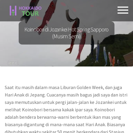
Skip
Skip
to
to
navigation
content
Koinobori di Jozankei Hot Spring Sapporo
(Musim Semi)
Saat itu masih dalam masa Liburan Golden Week, dan juga
Hari Anak di Jepang. Cuacanya masih bagus jadi saya dan istri
saya memutuskan untuk pergi jalan-jalan ke Jozankei untuk
melihat Koinobori bersama kakak ipar saya. Koinobori
adalah bendera berwarna-warni berbentuk ikan mas yang
biasanya digantung di mana-mana saat Hari Anak. Biasanya
dibutuhkan waktu sekitar 50 menit berkendara dari Stasiun