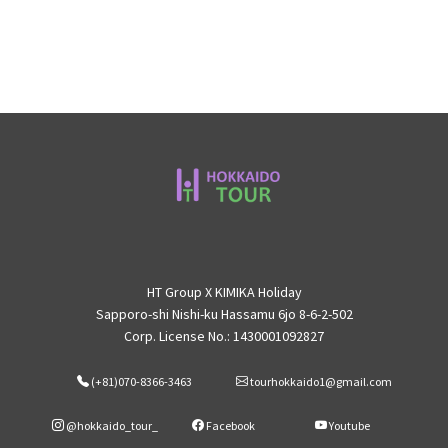
HT Group X KIMIKA Holiday
Sapporo-shi Nishi-ku Hassamu 6jo 8-6-2-502
Corp. License No.: 1430001092827
(+81)070-8366-3463
tourhokkaido1@gmail.com
@hokkaido_tour_
Facebook
Youtube