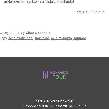
anda menikmati liburan Anda di Hokkaido!
moving and living in Sapporo
Categories:
blog-wisata
,
sapporo
Tags:
desa tradisional
,
hokkaido
,
musim dingin
,
sapporo
HT Group X KIMIKA Holiday
Sapporo-shi Nishi-ku Hassamu 6jo 8-6-2-502