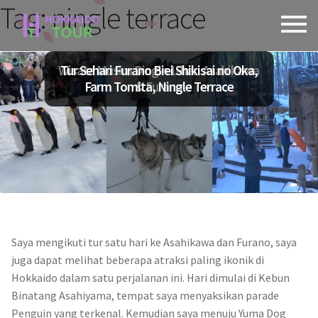
Tag:
ningle terrace
Skip
Skip
to
to
navigation
content
Wisata Musim Dingin 1-hari Asahikawa
Tur Sehari Furano Biei Shikisai no Oka,
Farm Tomita, Ningle Terrace
& Furano
Saya mengikuti tur satu hari ke Asahikawa dan Furano, saya
juga dapat melihat beberapa atraksi paling ikonik di
Hokkaido dalam satu perjalanan ini. Hari dimulai di Kebun
Binatang Asahiyama, tempat saya menyaksikan parade
Penguin yang terkenal. Kemudian saya menuju Yuma Dog