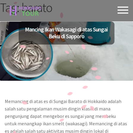
Tag:
barato
Skip
Skip
to
to
navigation
content
Mancing Ikan Wakasagi di atas Sungai
Beku di Sapporo
Memancing di atas es di Sungai Barato di Hokkaido adalah
salah satu pengalaman musim dingin klasik di mana
pengunjung dapat mengebor es sungai yang membeku
untuk menangkap ikan smelt (wakasagi). Memancing di atas
es adalah salah satu aktivitas musim dingin lokal di