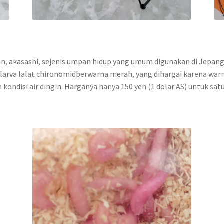
an, akasashi, sejenis umpan hidup yang umum digunakan di Jepa
 larva lalat chironomidberwarna merah, yang dihargai karena wa
kondisi air dingin. Harganya hanya 150 yen (1 dolar AS) untuk satu