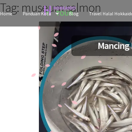
Tag:
museum salmon
Skip
Skip
Home
Panduan Kota
Blog
Travel Halal Hokkaid
to
to
navigation
content
Mancing 