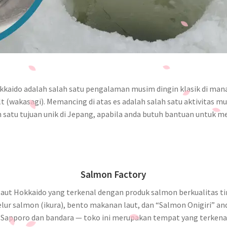
Hokkaido adalah salah satu pengalaman musim dingin klasik di ma
akasagi). Memancing di atas es adalah salah satu aktivitas mus
satu tujuan unik di Jepang, apabila anda butuh bantuan untuk me
Salmon Factory
 laut Hokkaido yang terkenal dengan produk salmon berkualitas t
elur salmon (ikura), bento makanan laut, dan “Salmon Onigiri” a
un Sapporo dan bandara — toko ini merupakan tempat yang terken