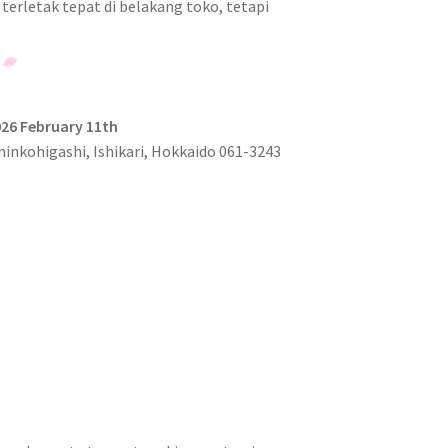
 terletak tepat di belakang toko, tetapi
26 February 11th
inkohigashi, Ishikari, Hokkaido 061-3243