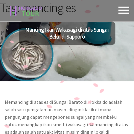
Tag:
mancing es
Skip
Skip
to
to
navigation
content
Mancing Ikan Wakasagi di atas Sungai
Beku di Sapporo
Memancing di atas es di Sungai Barato di Hokkaido adalah
salah satu pengalaman musim dingin klasik di mana
pengunjung dapat mengebor es sungai yang membeku
untuk menangkap ikan smelt (wakasagi). Memancing di atas
es adalah salah satu aktivitas musim dingin lokal di